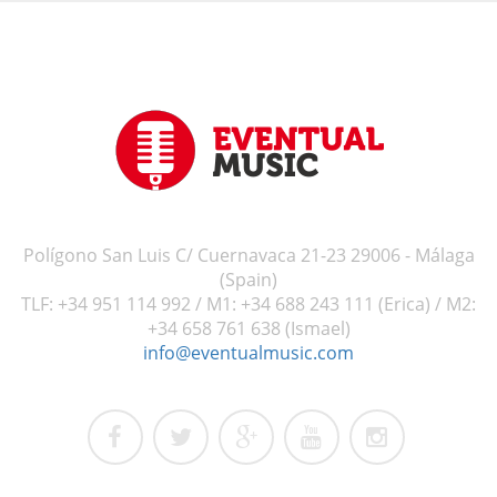
Polígono San Luis C/ Cuernavaca 21-23 29006 - Málaga
(Spain)
TLF: +34 951 114 992 / M1: +34 688 243 111 (Erica) / M2:
+34 658 761 638 (Ismael)
info@eventualmusic.com